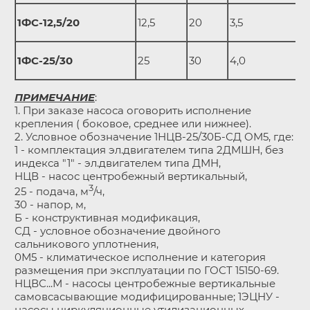
1ФС-12,5/20
12,5
20
3,5
1ФС-25/30
25
30
4,0
ПРИМЕЧАНИЕ
:
1. При заказе насоса оговорить исполнение
крепления ( боковое, среднее или нижнее).
2. Условное обозначение 1НЦВ-25/30Б-СД ОМ5, где:
1 - комплектация эл.двигателем типа 2ДМШН, без
индекса "1" - эл.двигателем типа ДМН,
НЦВ - насос центробежный вертикальный,
3
25 - подача, м
/ч,
30 - напор, м,
Б - конструктивная модификация,
СД - условное обозначение двойного
сальникового уплотнения,
0М5 - климатическое исполнение и категория
размещения при эксплуатации по ГОСТ 15150-69.
НЦВС...М - насосы центробежные вертикальные
самовсасывающие модифицированные; 1ЭЦНУ -
насосы циркуляционные утилизационных