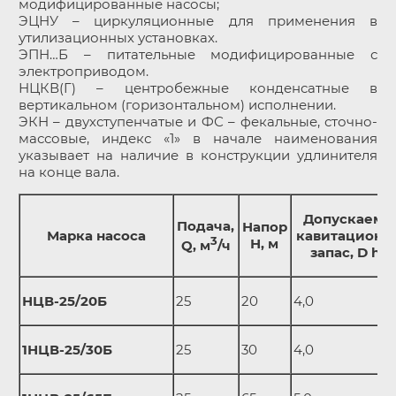
модифицированные насосы;
ЭЦНУ – циркуляционные для применения в
утилизационных установках.
ЭПН…Б – питательные модифицированные с
электроприводом.
НЦКВ(Г) – центробежные конденсатные в
вертикальном (горизонтальном) исполнении.
ЭКН – двухступенчатые и ФС – фекальные, сточно-
массовые, индекс «1» в начале наименования
указывает на наличие в конструкции удлинителя
на конце вала.
Допускаемы
Подача,
Напор
Марка насоса
кавитационн
3
Н, м
Q, м
/ч
запас, D h, 
НЦВ-25/20Б
25
20
4,0
1НЦВ-25/30Б
25
30
4,0