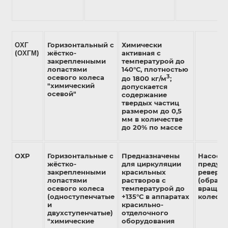
ΟΧΓ
Горизонтальный с
Химически
(ΟΧΓΜ)
жёстко-
активная с
закрепленными
температурой до
лопастями
140°С, плотностью
осевого колеса
3
до 1800 кг/м
;
"химический
допускается
осевой"
содержание
твердых частиц
размером до 0,5
мм в количестве
до 20% по массе
ОХР
Горизонтальные с
Предназначены
Насос
жёстко-
для циркуляции
предусм
закрепленными
красильных
реверс
лопастями
растворов с
(обратн
осевого колеса
температурой до
вращен
(одноступенчатые
+135°С в аппаратах
колеса
и
красильно-
двухступенчатые)
отделочного
"химические
оборудования