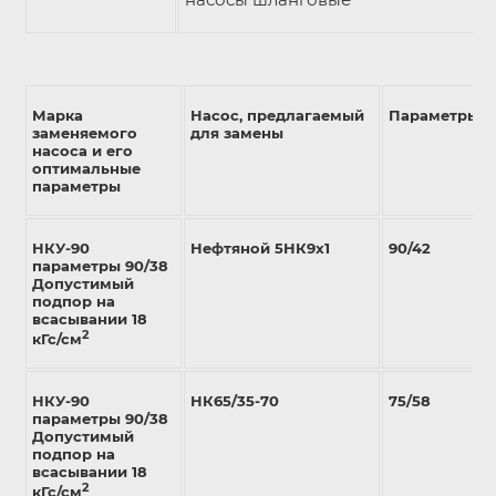
Марка
Насос, предлагаемый
Параметры (м
заменяемого
для замены
насоса и его
оптимальные
параметры
НКУ-90
Нефтяной 5НК9х1
90/42
параметры 90/38
Допустимый
подпор на
всасывании 18
2
кГс/см
НКУ-90
НК65/35-70
75/58
параметры 90/38
Допустимый
подпор на
всасывании 18
2
кГс/см