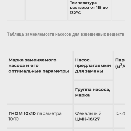
Температура
раствора от 115 до
о
132
С
Таблица заменяемости насосов для взвешенных веществ
Марка заменяемого
Насос,
Парам
насоса и его
предлагаемый
3
(м
/ча
оптимальные параметры
для замены
Группа насоса,
марка
ГНОМ 10х10
параметра
Фекальный
10-25/3
10/10
ЦМК-16/27