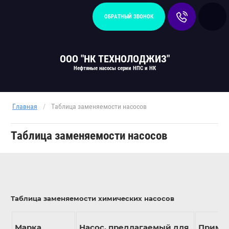
ОБРАТНЫЙ ЗВОНОК
ООО "НК ТЕХНОЛОДЖИЗ"
Нефтяные насосы серии НПС и НК
Главная
/
Таблица заменяемости насосов
Таблица заменяемости насосов
Таблица заменяемости химических насосов
Марка
Насос, предлагаемый для
Приме