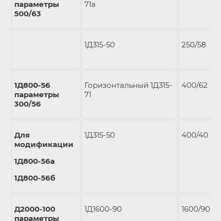
параметры
71a
500/63
1Д315-50
250/58
1Д800-56
Горизонтальный 1Д315-
400/62
параметры
71
300/56
Для
1Д315-50
400/40
модификации
1Д800-56а
1Д800-56б
Д2000-100
1Д1600-90
1600/90
параметры