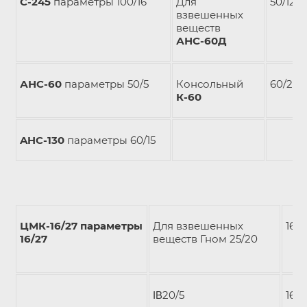
С-245
параметры 100/16
Для
50/12
взвешенных
веществ
АНС-60Д
АНС-60
параметры 50/5
Консольный
60/20
К-60
AHC-130
параметры 60/15
ЦМК-16/27 параметры
Для взвешенных
16/2
16/27
веществ Гном 25/20
ΙΒ20/5
16/2