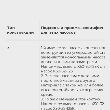
Тип
Подходы и приемы, специфичны
конструкции
для этих насосов
X
1. Химические насосы консольной
конструкции из углеродистой стал
заменяются консольными насосами
аналогичными параметрами.
Например: вместо Χ50-32-Ι25Κ ставя
насос К50-32-125
2. Замена насосом с деталями
проточной части из другого
материала с такой же или более
высокой стойкостью к агрессивной
среде.
3. То же с меньшей стойкостью.
Например: вместо насоса Χ50-32-Ι2
насос Χ50-32-Ι25Κ