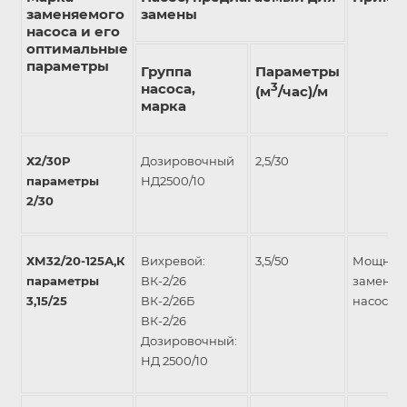
заменяемого
замены
насоса и его
оптимальные
параметры
Группа
Параметры
насоса,
3
(м
/час)/м
марка
Х2/30Р
Дозировочный
2,5/30
параметры
НД2500/10
2/30
ХМ32/20-125А,К
Вихревой:
3,5/50
Мощнос
параметры
ВК-2/26
заменяе
3,15/25
ВК-2/26Б
насоса 5
ВК-2/26
Дозировочный:
НД 2500/10