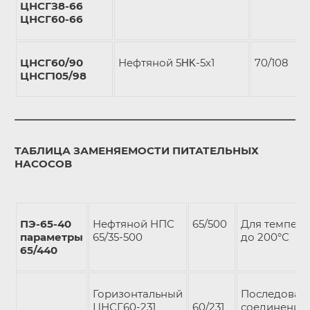
ЦНСГЗ8-66
ЦНСГ60-66
ЦНСГ60/90
Нефтяной 5ΗΚ-5х1
70/108
ЦНСГ105/98
ТАБЛИЦА ЗАМЕНЯЕМОСТИ ПИТАТЕЛЬНЫХ
НАСОСОВ
ПЭ-65-40
Нефтяной НПС
65/500
Для темпера
параметры
65/35-500
до 200°С
65/440
Горизонтальный
Последоват
ЦНСГ60-231
60/231
соединение 