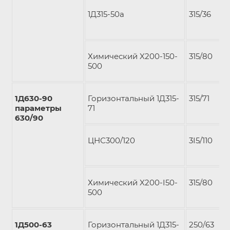
1Д315-50а
315/36
Химический X200-150-
315/80
500
1Д630-90
Горизонтальный 1Д315-
315/71
параметры
71
630/90
ЦНС300/120
3I5/110
Химический X200-I50-
315/80
500
1Д500-63
Горизонтальный 1Д315-
250/63