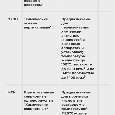
осевые с
реверсом"
ОХВН
"Химические
Предназначены
осевые
для
вертикальные"
перекачивания
химически
активных
жидкостей в
выпарных
аппаратах и
установках;
температура
жидкости до
100°С. плотность
3
до 1500 кг/м
и до
140°С плотностью
3
до 1400 кг/м
МСК
Горизонтальные
Предназначены
секционные
для промывки
однокорпусные
кислотным
"Химические
раствором с
секционные"
температурой
о
+120
С котлов