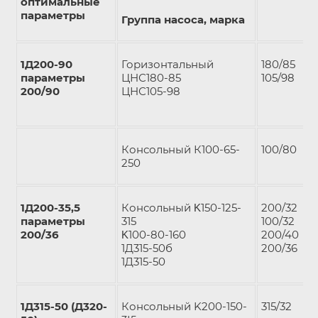
оптимальные
параметры
Группа насоса, марка
1Д200-90
Горизонтальный
180/85
параметры
ЦНС180-85
105/98
200/90
ЦНС105-98
Консольный К100-65-
100/80
250
1Д200-35,5
Консольный Κ150-125-
200/32
параметры
315
100/32
200/36
Κ100-80-160
200/40
1Д315-50б
200/36
1Д315-50
1Д315-50 (Д320-
Консольный K200-150-
315/32