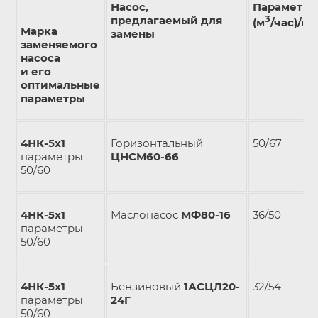
Насос,
Параметр
предлагаемый для
3
(м
/час)/м
Марка
замены
заменяемого
насоса
и его
оптимальные
параметры
4НК-5х1
Горизонтальный
50/67
параметры
ЦНСМ60-66
50/60
4НК-5х1
Маслонасос
МФ80-16
36/50
параметры
50/60
4НК-5х1
Бензиновый
1АСЦЛ20-
32/54
параметры
24Г
50/60