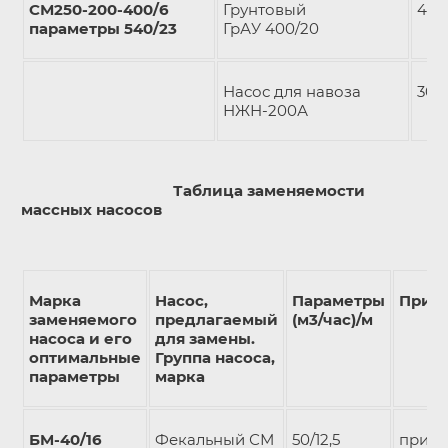
СМ250-200-400/6
Грунтовый
400
параметры 540/23
ГрАУ 400/20
Насос для навоза
300
НЖН-200А
Таблица заменяемости
массных насосов
Марка
Насос,
Параметры
Прим
заменяемого
предлагаемый
(м3/час)/м
насоса и его
для замены.
оптимальные
Группа насоса,
параметры
марка
БM-40/16
Фекальный СМ
50/12,5
при р