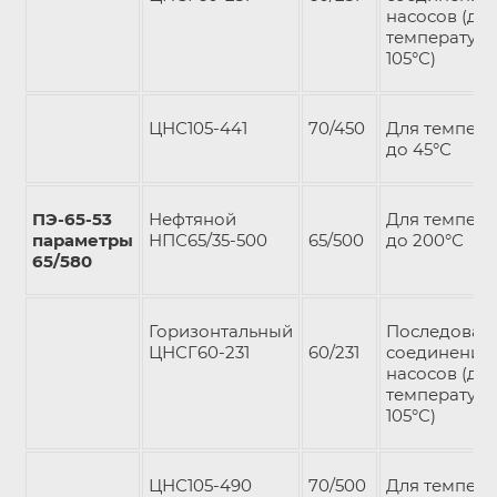
насосов (дл
температуры
105°С)
ЦНС105-441
70/450
Для темпер
до 45°С
ПЭ-65-53
Нефтяной
Для темпер
параметры
НПС65/35-500
65/500
до 200°С
65/580
Горизонтальный
Последоват
ЦНСГ60-231
60/231
соединение 
насосов (дл
темпера­тур
105°С)
ЦНС105-490
70/500
Для темпер