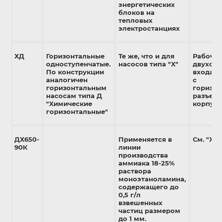
энергетических
блоков на
тепловых
электростанциях
ХД
Горизонтальные
Те же, что и для
Рабочее
одноступенчатые.
насосов типа "X"
двухсто
По конструкции
входа
аналогичен
с
горизонтальным
горизо
насосам типа Д
разъем
"Xимические
корпуса
горизонтальные"
ДХ650-
Применяется в
См. "ХД"
90К
линии
производства
аммиака 18-25%
раствора
моноэтаноламина,
содержащего до
0,5 г/л
взвешенных
частиц размером
до 1 мм.