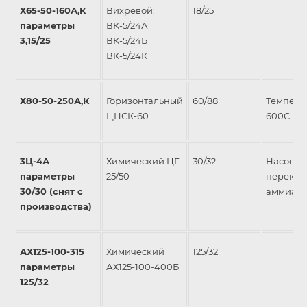
Х65-50-160А,К
Вихревой:
18/25
параметры
ВК-5/24А
3,15/25
ВК-5/24Б
ВК-5/24К
Х80-50-250А,К
Горизонтальный
60/88
Темпера
ЦНСК-60
600С
3Ц-4А
Химический ЦГ
30/32
Насос д
параметры
25/50
перекач
30/30 (снят с
аммиак
производства)
АХ125-100-315
Химический
125/32
параметры
АХ125-100-400Б
125/32