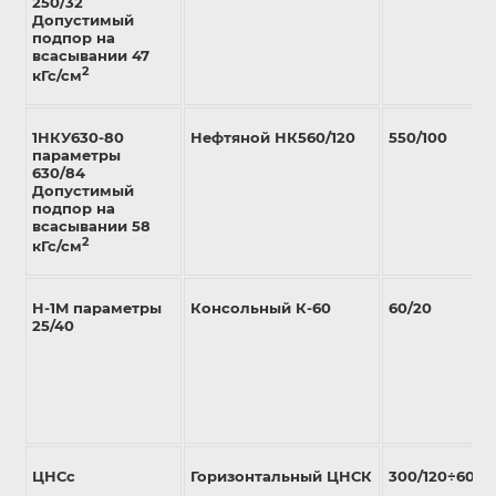
250/32
Допустимый
подпор на
всасывании 47
2
кГс/см
1НКУ630-80
Нефтяной НК560/120
550/100
параметры
630/84
Допустимый
подпор на
всасывании 58
2
кГс/см
H-1M параметры
Консольный К-60
60/20
25/40
ЦНСс
Горизонтальный ЦНСК
300/120÷600