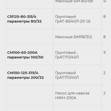
Массные БМ-80/15б
50/1
СΜ125-80-3Ι5/4
Грунтовый
80/
параметры 80/32
ГрАТ-85/40/1-20-1,6
Массные БМ118/31,5
80/
CM100-65-200A
Грунтовый ,
100
параметры 100/50
ГрАТ170/40/1
СМ150-125-315/4
Грунтовый
200
параметры 200/32
ГрАТ170/40/1
Насос для навоза
250
НЖН-200А